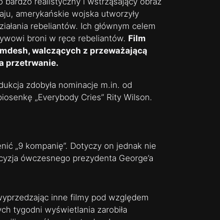
o bardzo realistyczny i wstrząsający obraz
raju, amerykańskie wojska utworzyły
 działania rebeliantów. Ich głównym celem
ływowi broni w ręce rebeliantów.
Film
amdesh, walczących z przeważającą
a przetrwanie.
odukcja zdobyła nominacje m.in. od
piosenkę „Everybody Cries” Rity Wilson.
ić „9 kompanię”. Dotyczy on jednak nie
ecyzja ówczesnego prezydenta George’a
 wyprzedzając inne filmy pod względem
h tygodni wyświetlania zarobiła