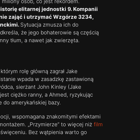
 miliony osób, co jest rekordem.
storię elitarnej jednostki 9. Kompanii
nie zająć i utrzymać Wzgórze 3234,
anckimi.
Sytuacja zmusza ich do
kreśla, że jego bohaterowie są częścią
nny tłum, a nawet jak zwierzęta.
 którym rolę główną zagrał Jake
nistanie wpada w zasadzkę zastawioną
wódca, sierżant John Kinley (Jake
jest ciężko ranny, a Ahmed, ryzykując
e do amerykańskiej bazy.
emocji, wspomagana znakomitymi efektami
montażem. „Przymierze” to więcej niż
film
oświęceniu. Bez wątpienia warto go