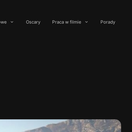
owe
Oscary
Praca w filmie
Porady