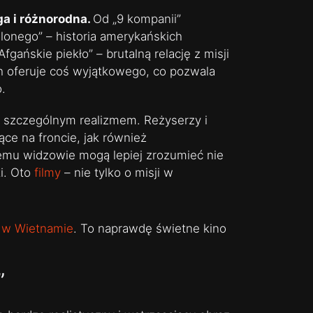
ga i różnorodna.
Od „9 kompanii”
alonego” – historia amerykańskich
fgańskie piekło” – brutalną relację z misji
h oferuje coś wyjątkowego, co pozwala
o.
ię szczególnym realizmem. Reżyserzy i
ące na froncie, jak również
temu widzowie mogą lepiej zrozumieć nie
ki. Oto
filmy
– nie tylko o misji w
e w Wietnamie
. To naprawdę świetne kino
”