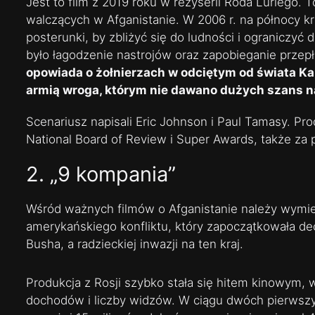
Jest to film z 2019 roku w reżyserii Roda Luriego. T
walczących w Afganistanie. W 2006 r. na północy k
posterunki, by zbliżyć się do ludności i ograniczyć
było łagodzenie nastrojów oraz zapobieganie przep
opowiada o żołnierzach w odciętym od świata K
armią wroga, którym nie dawano dużych szans n
Scenariusz napisali Eric Johnson i Paul Tamasy. Pr
National Board of Review i Super Awards, także za 
2. „9 kompania”
Wśród ważnych filmów o Afganistanie należy wymien
amerykańskiego konfliktu, który zapoczątkowała d
Busha, a radzieckiej inwazji na ten kraj.
Produkcja z Rosji szybko stała się hitem kinowym,
dochodów i liczby widzów. W ciągu dwóch pierwszyc