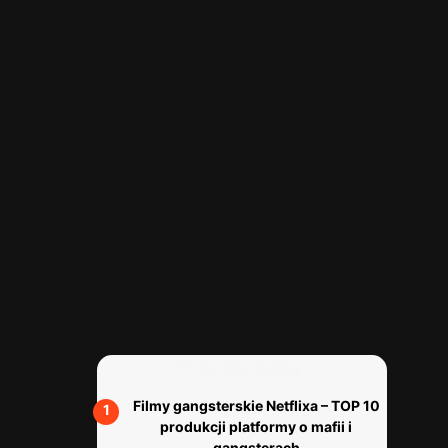
Polecane wpisy:
Filmy gangsterskie Netflixa – TOP 10
produkcji platformy o mafii i
gangsterach