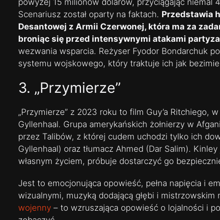
powyżej 15 milionów dolarów, przyciągając niemal 4
Scenariusz został oparty na faktach.
Przedstawia hi
Desantowej z Armii Czerwonej, która ma za zada
broniąc się przed intensywnymi atakami partyz
wezwania wsparcia. Reżyser Fyodor Bondarchuk pod
systemu wojskowego, który traktuje ich jak bezimie
3. „Przymierze”
„Przymierze” z 2023 roku to film Guy’a Ritchiego, w
Gyllenhaal. Grupa amerykańskich żołnierzy w Afga
przez Talibów, z której cudem uchodzi tylko ich do
Gyllenhaal) oraz tłumacz Ahmed (Dar Salim). Kinley 
własnym życiem, próbuje dostarczyć go bezpieczni
Jest to emocjonująca opowieść, pełna napięcia i 
wizualnymi, muzyką dodającą głębi i mistrzowskim 
wojenny
– to wzruszająca opowieść o lojalności i p