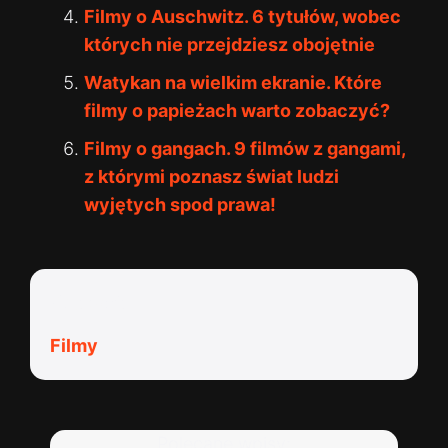
Filmy o Auschwitz. 6 tytułów, wobec
których nie przejdziesz obojętnie
Watykan na wielkim ekranie. Które
filmy o papieżach warto zobaczyć?
Filmy o gangach. 9 filmów z gangami,
z którymi poznasz świat ludzi
wyjętych spod prawa!
Kategorie:
Filmy
Polecane wpisy: