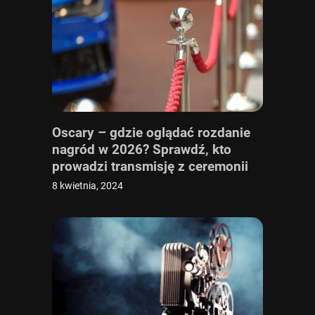
Oscary – gdzie oglądać rozdanie
nagród w 2026? Sprawdź, kto
prowadzi transmisję z ceremonii
online i w TV
8 kwietnia, 2024