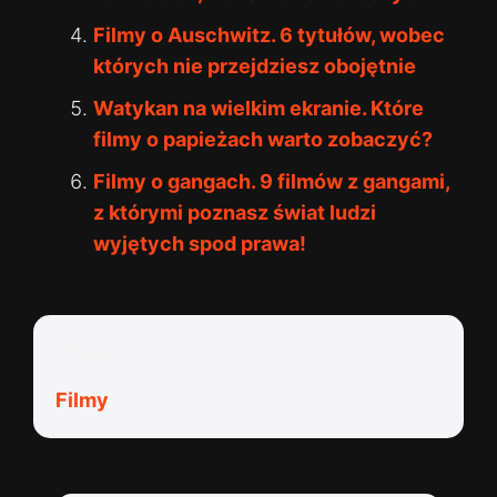
Filmy o Auschwitz. 6 tytułów, wobec
których nie przejdziesz obojętnie
Watykan na wielkim ekranie. Które
filmy o papieżach warto zobaczyć?
Filmy o gangach. 9 filmów z gangami,
z którymi poznasz świat ludzi
wyjętych spod prawa!
Kategorie:
Filmy