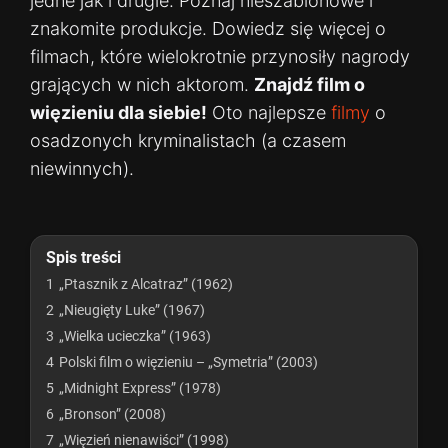
jedne jak i drugie. Poznaj nieszablonowe i
znakomite produkcje. Dowiedz się więcej o
filmach, które wielokrotnie przynosiły nagrody
grających w nich aktorom.
Znajdź film o
więzieniu dla siebie!
Oto najlepsze
filmy
o
osadzonych kryminalistach (a czasem
niewinnych).
Spis treści
1
„Ptasznik z Alcatraz” (1962)
2
„Nieugięty Luke” (1967)
3
„Wielka ucieczka” (1963)
4
Polski film o więzieniu – „Symetria” (2003)
5
„Midnight Express” (1978)
6
„Bronson” (2008)
7
„Więzień nienawiści” (1998)