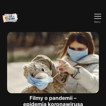
Przejdź
do
Menu
treści
Filmy o pandemii –
epidemia koronawirusa