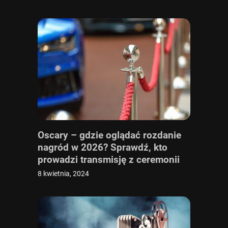
Oscary – gdzie oglądać rozdanie
nagród w 2026? Sprawdź, kto
prowadzi transmisję z ceremonii
online i w TV
8 kwietnia, 2024