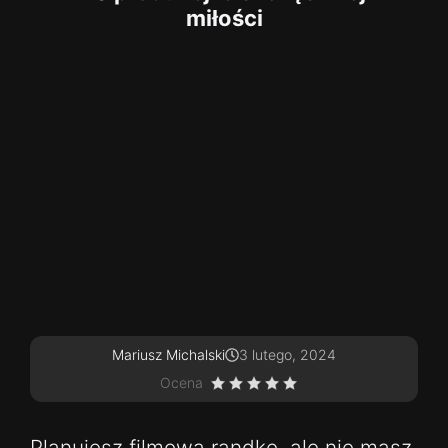
miłości
Mariusz Michalski
3 lutego, 2024
Ocena
Planujesz filmową randkę, ale nie masz