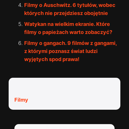
Filmy o Auschwitz. 6 tytułów, wobec
których nie przejdziesz obojętnie
Watykan na wielkim ekranie. Które
filmy o papieżach warto zobaczyć?
Filmy o gangach. 9 filmów z gangami,
z którymi poznasz świat ludzi
wyjętych spod prawa!
Kategorie:
Filmy
Polecane wpisy: