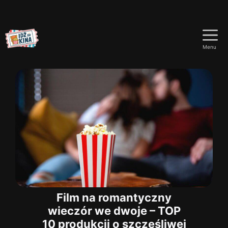
Przejdź
do
Menu
treści
Film na romantyczny
wieczór we dwoje – TOP
10 produkcji o szczęśliwej