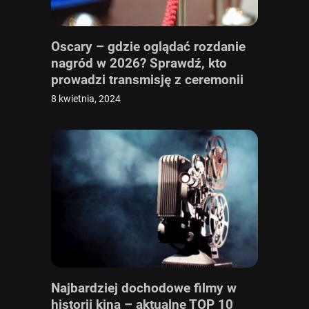
Oscary – gdzie oglądać rozdanie
nagród w 2026? Sprawdź, kto
prowadzi transmisję z ceremonii
online i w TV
8 kwietnia, 2024
Najbardziej dochodowe filmy w
historii kina – aktualne TOP 10