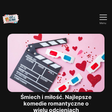
Przejdź
do
Menu
treści
Śmiech i miłość. Najlepsze
komedie romantyczne o
wielu odcieniach