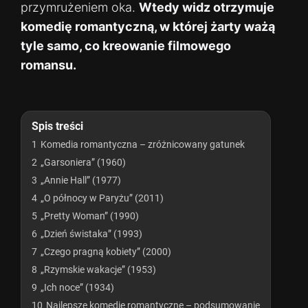
przymrużeniem oka.
Wtedy widz otrzymuje
komedię romantyczną, w której żarty ważą
tyle samo, co kreowanie filmowego
romansu.
Spis treści
1
Komedia romantyczna – zróżnicowany gatunek
2
„Garsoniera” (1960)
3
„Annie Hall” (1977)
4
„O północy w Paryżu” (2011)
5
„Pretty Woman” (1990)
6
„Dzień świstaka” (1993)
7
„Czego pragną kobiety” (2000)
8
„Rzymskie wakacje” (1953)
9
„Ich noce” (1934)
10
Najlepsze komedie romantyczne – podsumowanie