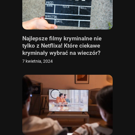
Najlepsze filmy kryminalne nie
tylko z Netflixa! Które ciekawe
kryminały wybrać na wieczór?
Ranking 10 najlepszych [TOP 10]
7 kwietnia, 2024