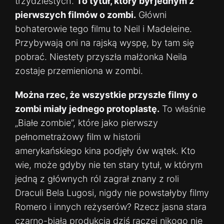
trzydziestych.
To tytuł, który był jednym z
pierwszych filmów o zombi.
Główni
bohaterowie tego filmu to Neil i Madeleine.
Przybywają oni na rajską wyspę, by tam się
pobrać. Niestety przyszła małżonka Neila
zostaje przemieniona w zombi.
Można rzec, że wszystkie przyszłe filmy o
zombi miały jednego protoplastę.
To właśnie
„Białe zombie”, które jako pierwszy
pełnometrażowy film w historii
amerykańskiego kina podjęły ów wątek. Kto
wie, może gdyby nie ten stary tytuł, w którym
jedną z głównych ról zagrał znany z roli
Draculi Bela Lugosi, nigdy nie powstałyby filmy
Romero i innych reżyserów? Rzecz jasna stara
czarno-biała produkcja dziś raczej nikogo nie