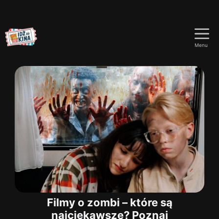
Przejdź
do
Menu
treści
Filmy o zombi – które są
najciekawsze? Poznaj