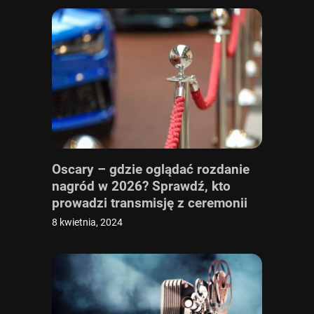
Oscary – gdzie oglądać rozdanie
nagród w 2026? Sprawdź, kto
prowadzi transmisję z ceremonii
online i w TV
8 kwietnia, 2024