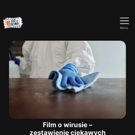
Przejdź
do
Menu
treści
Film o wirusie –
zestawienie ciekawych