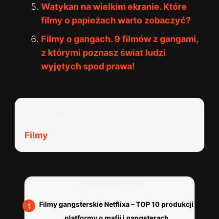
Watykan na wielkim ekranie. Które
filmy o papieżach warto zobaczyć?
Filmy o gangach. 9 filmów z gangami,
z którymi poznasz świat ludzi
wyjętych spod prawa!
Kategorie:
Filmy
Polecane wpisy:
Filmy gangsterskie Netflixa – TOP 10 produkcji
platformy o mafii i gangsterach