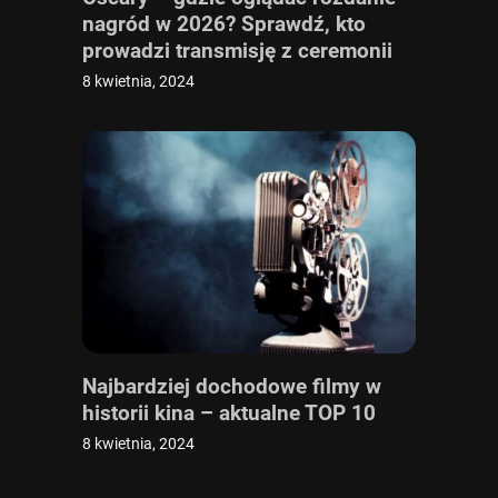
nagród w 2026? Sprawdź, kto
prowadzi transmisję z ceremonii
online i w TV
8 kwietnia, 2024
Najbardziej dochodowe filmy w
historii kina – aktualne TOP 10
8 kwietnia, 2024