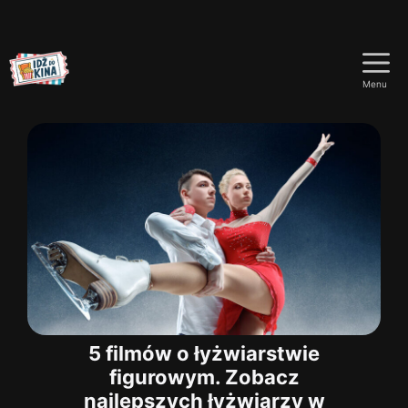
Przejdź
do
Menu
treści
5 filmów o łyżwiarstwie
figurowym. Zobacz
najlepszych łyżwiarzy w