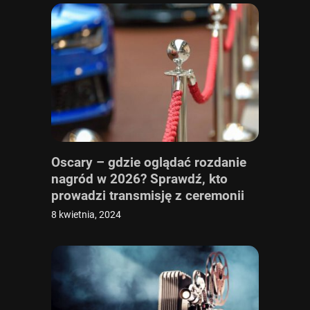
Oscary – gdzie oglądać rozdanie
nagród w 2026? Sprawdź, kto
prowadzi transmisję z ceremonii
online i w TV
8 kwietnia, 2024