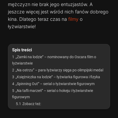
mężczyzn nie brak jego entuzjastów. A
jeszcze więcej jest wśród nich fanów dobrego
kina. Dlatego teraz czas na
filmy
o
łyżwiarstwie!
Spis treści
1
„Zamki na lodzie” – nominowany do Oscara film o
łyżwiarstwie
2
„Na ostrzu” – para łyżwiarzy sięga po olimpijski medal
3
„Księżniczka na lodzie” – łyżwiarka figurowa i fizyka
4
„Spinning Out” – serial o łyżwiarstwie figurowym
5
„Na tafli marzeń” – serial o hokeju i łyżwiarstwie
figurowym
5.1
Zobacz też: