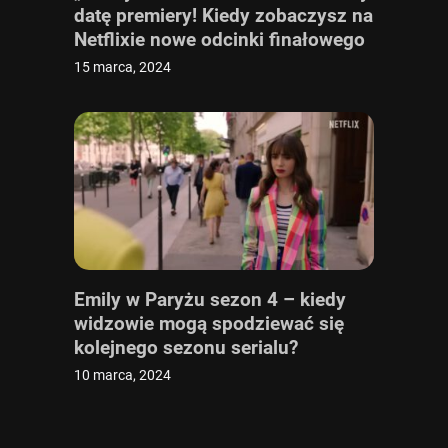
datę premiery! Kiedy zobaczysz na
Netflixie nowe odcinki finałowego
sezonu serialu?
15 marca, 2024
Emily w Paryżu sezon 4 – kiedy
widzowie mogą spodziewać się
kolejnego sezonu serialu?
10 marca, 2024