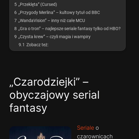
5
„Przeklęta” (Cursed)
6
„Przygody Merlina” – kultowy tytuł od BBC
7
„WandaVision” – inny niż całe MCU
8
„Gra o tron” – najlepsze seriale fantasy tylko od HBO?
9
„Czysta krew” – czyli magia i wampiry
9.1
Zobacz też:
„Czarodziejki” –
obyczajowy serial
fantasy
Seriale
o
czarownicach