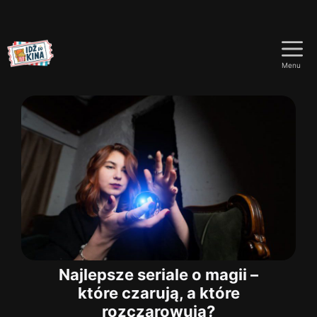
Przejdź
do
Menu
treści
Najlepsze seriale o magii –
które czarują, a które
rozczarowują?