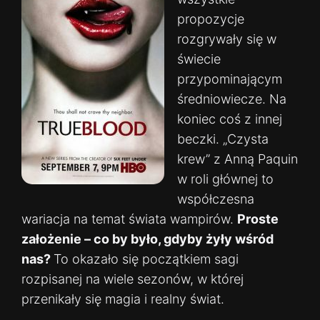
propozycje
rozgrywały się w
świecie
przypominającym
średniowiecze. Na
koniec coś z innej
beczki. „Czysta
krew” z Anną Paquin
w roli głównej to
współczesna
wariacja na temat świata wampirów.
Proste
założenie – co by było, gdyby żyły wśród
nas?
To okazało się początkiem sagi
rozpisanej na wiele sezonów, w której
przenikały się magia i realny świat.