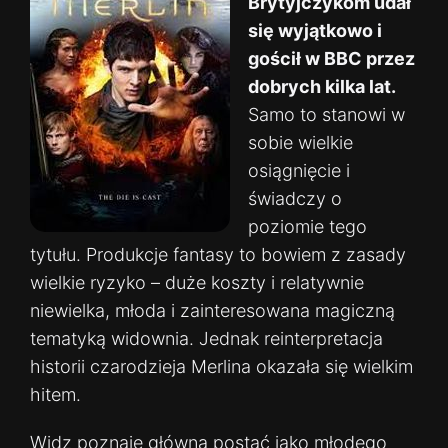
Brytyjczykom udał
się wyjątkowo i
gościł w BBC przez
dobrych kilka lat.
Samo to stanowi w
sobie wielkie
osiągnięcie i
świadczy o
poziomie tego
tytułu. Produkcje fantasy to bowiem z zasady
wielkie ryzyko – duże koszty i relatywnie
niewielka, młoda i zainteresowana magiczną
tematyką widownia. Jednak reinterpretacja
historii czarodzieja Merlina okazała się wielkim
hitem.
Widz poznaje główną postać jako młodego