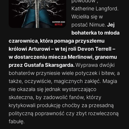
powodów”,
Katherine Langford.
Wcieliła się w
postać Nimue.
Jej
bohaterka to młoda
czarownica, która pomaga przyszłemu
królowi Arturowi – w tej roli Devon Terrell –
w dostarczeniu miecza Merlinowi, granemu
przez Gustafa Skarsgarda.
Wyprawa dwójki
bohaterów przyniesie wiele potyczek i bitew, a
także, oczywiście, magicznych zaklęć. Magia
nie okazała się jednak wystarczająco
skuteczna, by zadowolić fanów, którzy
krytykowali produkcję choćby za przesadną
polityczną poprawność czy zbyt rozwleczoną
fabułę.