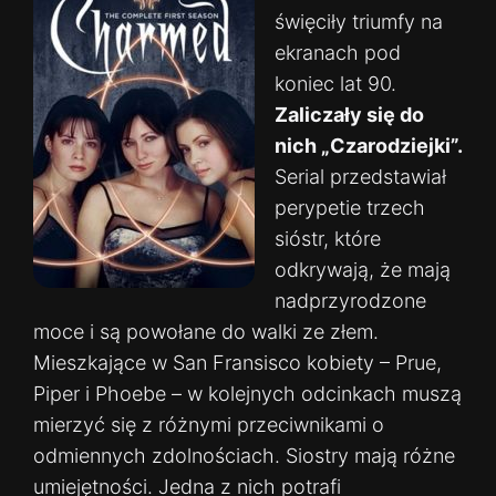
święciły triumfy na
ekranach pod
koniec lat 90.
Zaliczały się do
nich „Czarodziejki”.
Serial przedstawiał
perypetie trzech
sióstr, które
odkrywają, że mają
nadprzyrodzone
moce i są powołane do walki ze złem.
Mieszkające w San Fransisco kobiety – Prue,
Piper i Phoebe – w kolejnych odcinkach muszą
mierzyć się z różnymi przeciwnikami o
odmiennych zdolnościach. Siostry mają różne
umiejętności. Jedna z nich potrafi