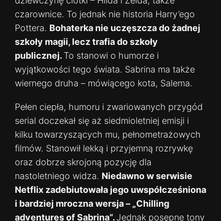
dziewczynę ciotki – Hilda i Zelda, także
czarownice. To jednak nie historia Harry’ego
Pottera.
Bohaterka nie uczęszcza do żadnej
szkoły magii, lecz trafia do szkoły
publicznej.
To stanowi o humorze i
wyjątkowości tego świata. Sabrina ma także
wiernego druha – mówiącego kota, Salema.
Pełen ciepła, humoru i zwariowanych przygód
serial doczekał się aż siedmioletniej emisji i
kilku towarzyszących mu, pełnometrażowych
filmów. Stanowił lekką i przyjemną rozrywkę
oraz dobrze skrojoną pozycję dla
nastoletniego widza.
Niedawno w serwisie
Netflix zadebiutowała jego uwspółcześniona
i bardziej mroczna wersja – „Chilling
adventures of Sabrina”.
Jednak posępne tony