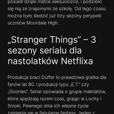
posiadł dzięki matce seksuolożce, i podzielić
się nią ze znajomymi ze szkoły. Od tego czasu
można było śledzić już trzy sezony perypetii
uczniów Moordale High.
„Stranger Things” – 3
sezony serialu dla
nastolatków Netflixa
Produkcja braci Duffer to prawdziwa gratka dla
fanów lat 80. i produkcji typu „E.T.” czy
„Goonies”. Serial opowiada o grupie małolatów,
które spędzają razem czas, grając w Lochy i
Smoki. Pewnego dnia ich własne życie
zamienia się w fabularne fantasy. Jeden z