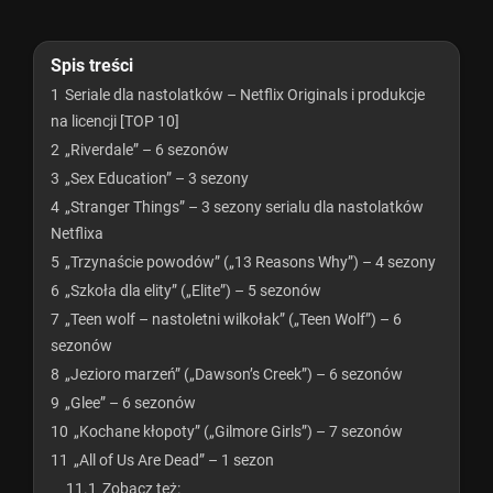
Spis treści
1
Seriale dla nastolatków – Netflix Originals i produkcje
na licencji [TOP 10]
2
„Riverdale” – 6 sezonów
3
„Sex Education” – 3 sezony
4
„Stranger Things” – 3 sezony serialu dla nastolatków
Netflixa
5
„Trzynaście powodów” („13 Reasons Why”) – 4 sezony
6
„Szkoła dla elity” („Elite”) – 5 sezonów
7
„Teen wolf – nastoletni wilkołak” („Teen Wolf”) – 6
sezonów
8
„Jezioro marzeń” („Dawson’s Creek”) – 6 sezonów
9
„Glee” – 6 sezonów
10
„Kochane kłopoty” („Gilmore Girls”) – 7 sezonów
11
„All of Us Are Dead” – 1 sezon
11.1
Zobacz też: