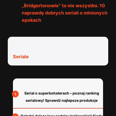
„Bridgertonowie” to nie wszystko. 10
naprawdę dobrych seriali o minionych
epokach
Kategorie:
Seriale
Polecane wpisy:
Serial o superbohaterach – poznaj ranking
serialowy! Sprawdź najlepsze produkcje
Oglądaj dalsze losy rodziny królewskiej! Kiedy