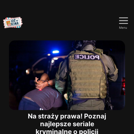
Przejdź
do
Menu
treści
Na straży prawa! Poznaj
najlepsze seriale
kryminalne o policji