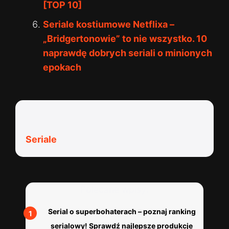
[TOP 10]
Seriale kostiumowe Netflixa –
„Bridgertonowie” to nie wszystko. 10
naprawdę dobrych seriali o minionych
epokach
Kategorie:
Seriale
Polecane wpisy:
Serial o superbohaterach – poznaj ranking
serialowy! Sprawdź najlepsze produkcje