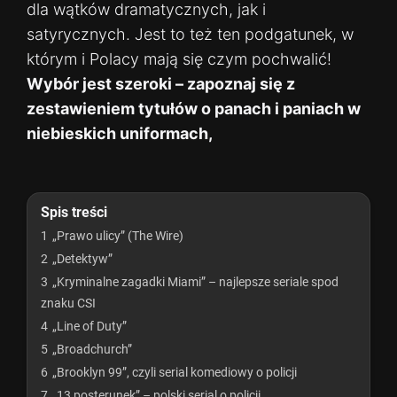
dla wątków dramatycznych, jak i
satyrycznych. Jest to też ten podgatunek, w
którym i Polacy mają się czym pochwalić!
Wybór jest szeroki – zapoznaj się z
zestawieniem tytułów o panach i paniach w
niebieskich uniformach,
Spis treści
1
„Prawo ulicy” (The Wire)
2
„Detektyw”
3
„Kryminalne zagadki Miami” – najlepsze seriale spod
znaku CSI
4
„Line of Duty”
5
„Broadchurch”
6
„Brooklyn 99”, czyli serial komediowy o policji
7
„13 posterunek” – polski serial o policji