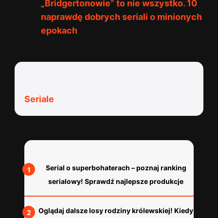
„Bridgertonowie” to nie wszystko. 10
naprawdę dobrych seriali o minionych
epokach
Kategorie:
Seriale
Polecane wpisy:
Serial o superbohaterach – poznaj ranking
serialowy! Sprawdź najlepsze produkcje
Oglądaj dalsze losy rodziny królewskiej! Kiedy