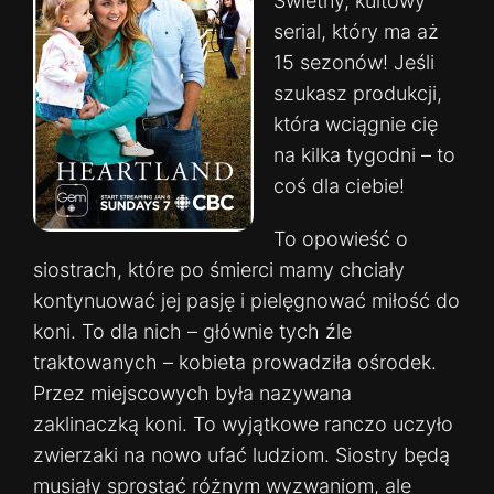
Świetny, kultowy
serial, który ma aż
15 sezonów! Jeśli
szukasz produkcji,
która wciągnie cię
na kilka tygodni – to
coś dla ciebie!
To opowieść o
siostrach, które po śmierci mamy chciały
kontynuować jej pasję i pielęgnować miłość do
koni. To dla nich – głównie tych źle
traktowanych – kobieta prowadziła ośrodek.
Przez miejscowych była nazywana
zaklinaczką koni. To wyjątkowe ranczo uczyło
zwierzaki na nowo ufać ludziom. Siostry będą
musiały sprostać różnym wyzwaniom, ale