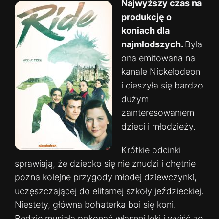
Najwyższy czas na
produkcję o
koniach dla
najmłodszych.
Była
ona emitowana na
kanale Nickelodeon
i cieszyła się bardzo
dużym
zainteresowaniem
dzieci i młodzieży.
Krótkie odcinki
sprawiają, że dziecko się nie znudzi i chętnie
pozna kolejne przygody młodej dziewczynki,
uczęszczającej do elitarnej szkoły jeździeckiej.
Niestety, główna bohaterka boi się koni.
Będzie musiała pokonać własnej lęki i wyjść ze