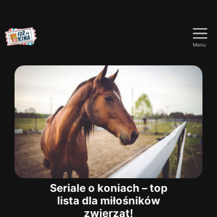
Przejdź
do
Menu
treści
Seriale o koniach – top
lista dla miłośników
zwierząt!