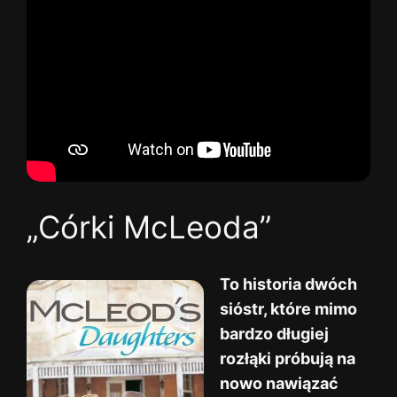
„Córki McLeoda”
To historia dwóch
sióstr, które mimo
bardzo długiej
rozłąki próbują na
nowo nawiązać