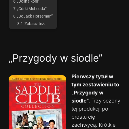
6
„Dolina koni”
7
„Córki McLeoda”
8
„BoJack Horseman”
8.1
Zobacz też:
„Przygody w siodle”
Pierwszy tytuł w
tym zestawieniu to
„Przygody w
siodle”.
Trzy sezony
tej produkcji po
prostu cię
zachwycą. Krótkie