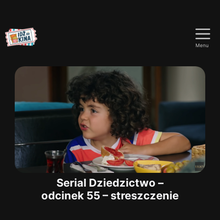
Przejdź
do
Menu
treści
Serial Dziedzictwo –
odcinek 55 – streszczenie