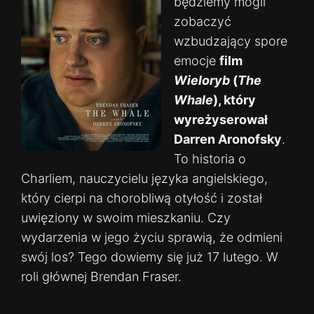
będziemy mogli
zobaczyć
wzbudzający spore
emocje
film
Wieloryb
(
The
Whale
), który
wyreżyserował
Darren Aronofsky
.
To historia o
Charliem, nauczycielu języka angielskiego,
który cierpi na chorobliwą otyłość i został
uwięziony w swoim mieszkaniu. Czy
wydarzenia w jego życiu sprawią, że odmieni
swój los? Tego dowiemy się już 17 lutego. W
roli głównej Brendan Fraser.