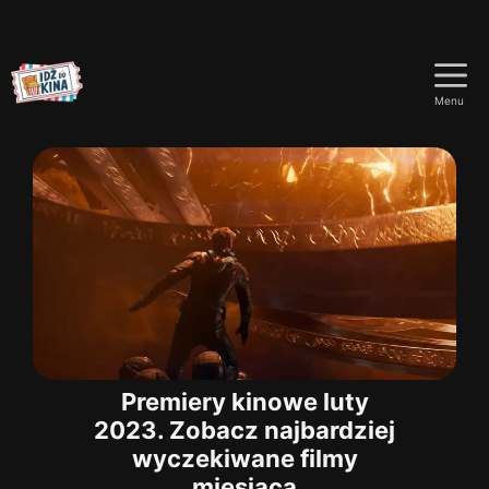
Przejdź
do
Menu
treści
Premiery kinowe luty
2023. Zobacz najbardziej
wyczekiwane filmy
miesiąca