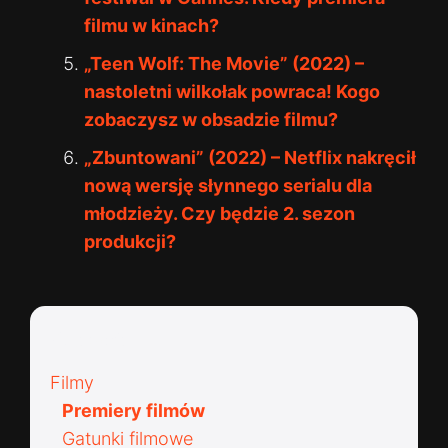
filmu w kinach?
„Teen Wolf: The Movie” (2022) –
nastoletni wilkołak powraca! Kogo
zobaczysz w obsadzie filmu?
„Zbuntowani” (2022) – Netflix nakręcił
nową wersję słynnego serialu dla
młodzieży. Czy będzie 2. sezon
produkcji?
Kategorie:
Filmy
Premiery filmów
Gatunki filmowe