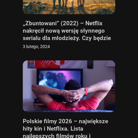
„Zbuntowani” (2022) – Netflix
nakręcił nową wersję słynnego
serialu dla młodzieży. Czy będzie
2. sezon produkcji?
3 lutego, 2024
Polskie filmy 2026 – największe
hity kin i Netflixa. Lista
najlepszych filmów roku i