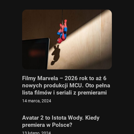
Filmy Marvela – 2026 rok to aż 6
nowych produkcji MCU. Oto pełna
lista filmów i seriali z premierami
w 2026 roku
14 marca, 2024
Avatar 2 to Istota Wody. Kiedy
premiera w Polsce?
13 lutego, 2024