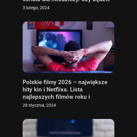
2. sezon produkcji?
3 lutego, 2024
Polskie filmy 2026 – największe
hity kin i Netflixa. Lista
najlepszych filmów roku i
zapowiedzi gorących premier
28 stycznia, 2024