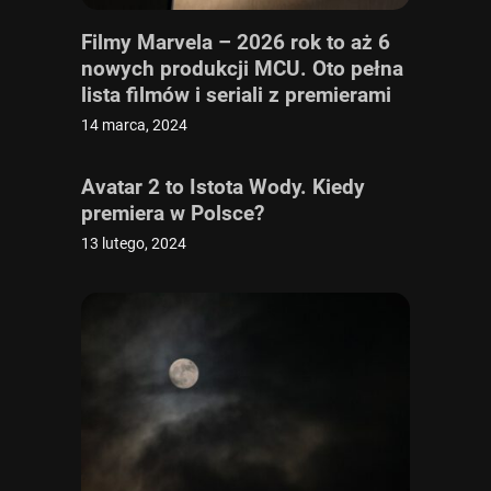
Filmy Marvela – 2026 rok to aż 6
nowych produkcji MCU. Oto pełna
lista filmów i seriali z premierami
w 2026 roku
14 marca, 2024
Avatar 2 to Istota Wody. Kiedy
premiera w Polsce?
13 lutego, 2024