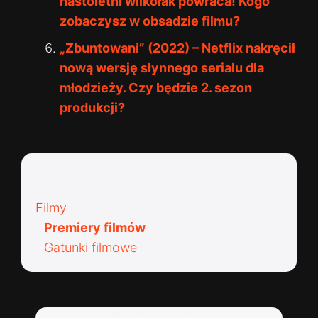
nastoletni wilkołak powraca! Kogo
zobaczysz w obsadzie filmu?
„Zbuntowani” (2022) – Netflix nakręcił
nową wersję słynnego serialu dla
młodzieży. Czy będzie 2. sezon
produkcji?
Kategorie:
Filmy
Premiery filmów
Gatunki filmowe
Polecane wpisy: