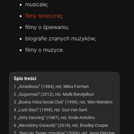
musicale;
filmy taneczne
;
filmy o śpiewaniu;
biografie znanych muzyków;
filmy o muzyce.
Spis treści
1
„Amadeusz” (1984), reż. Milos Forman
2
„Sugarman” (2012), reż. Malik Bendjelloul
3
„Buena Vista Social Club” (1999), reż. Wim Wenders
4
„Last days” (1998), reż. Gus Van Sant
5
„Dirty Dancing” (1987), reż. Emile Ardolino
6
„Narodziny Gwiazdy” (2018), reż. Bradley Cooper
7
„Step Up: Taniec zmysłów” (2006), reż. Anne Fletcher