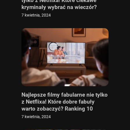
tylko z Netflixa! Które ciekawe
kryminały wybrać na wieczór?
Ranking 10 najlepszych [TOP 10]
7 kwietnia, 2024
Najlepsze filmy fabularne nie tylko
z Netflixa! Które dobre fabuły
warto zobaczyć? Ranking 10
najlepszych [TOP 10]
7 kwietnia, 2024