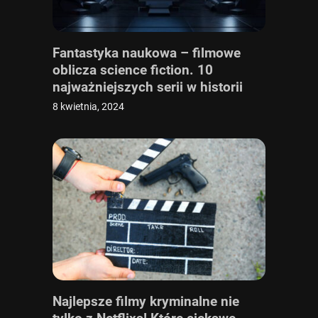
Fantastyka naukowa – filmowe
oblicza science fiction. 10
najważniejszych serii w historii
gatunku
8 kwietnia, 2024
Najlepsze filmy kryminalne nie