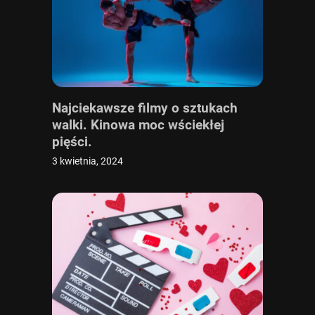
Najciekawsze filmy o sztukach
walki. Kinowa moc wściekłej
pięści.
3 kwietnia, 2024