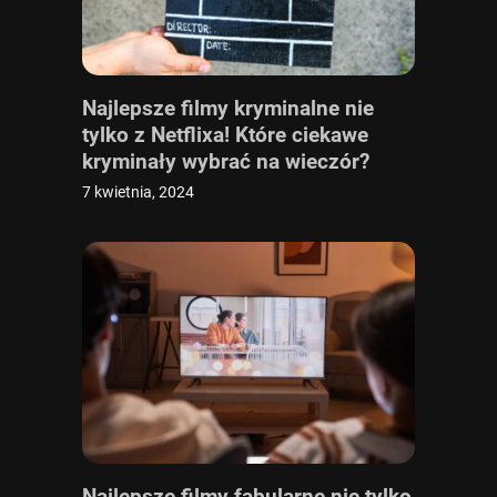
Najlepsze filmy kryminalne nie
tylko z Netflixa! Które ciekawe
kryminały wybrać na wieczór?
Ranking 10 najlepszych [TOP 10]
7 kwietnia, 2024
Najlepsze filmy fabularne nie tylko