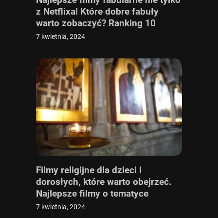
z Netflixa! Które dobre fabuły
warto zobaczyć? Ranking 10
najlepszych [TOP 10]
7 kwietnia, 2024
Filmy religijne dla dzieci i
dorosłych, które warto obejrzeć.
Najlepsze filmy o tematyce
religijnej i chrześcijańskiej
7 kwietnia, 2024