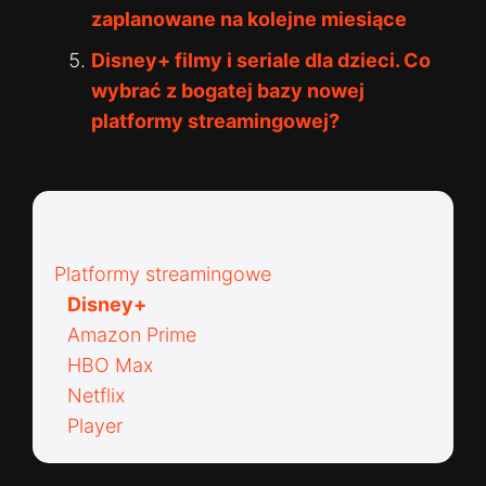
zaplanowane na kolejne miesiące
Disney+ filmy i seriale dla dzieci. Co
wybrać z bogatej bazy nowej
platformy streamingowej?
Kategorie:
Platformy streamingowe
Disney+
Amazon Prime
HBO Max
Netflix
Player