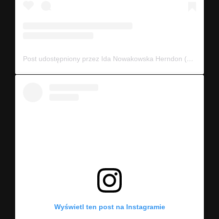
Post udostępniony przez Ida Nowakowska Herndon (@idavictoria)
Wyświetl ten post na Instagramie