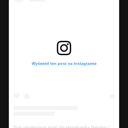
Wyświetl ten post na Instagramie
Post udostępniony przez Ida Nowakowska Herndon (@idavictoria)