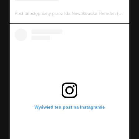
Post udostępniony przez Ida Nowakowska Herndon (@idavictoria)
Wyświetl ten post na Instagramie