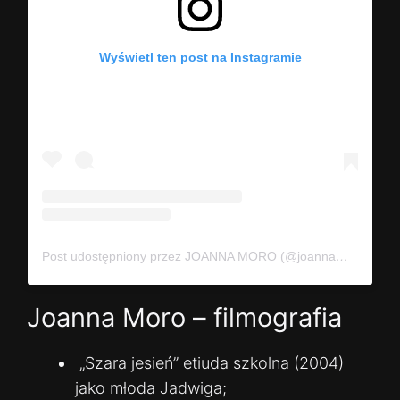
Wyświetl ten post na Instagramie
Post udostępniony przez JOANNA MORO (@joannamoro.official)
Joanna Moro – filmografia
„Szara jesień” etiuda szkolna (2004)
jako młoda Jadwiga;