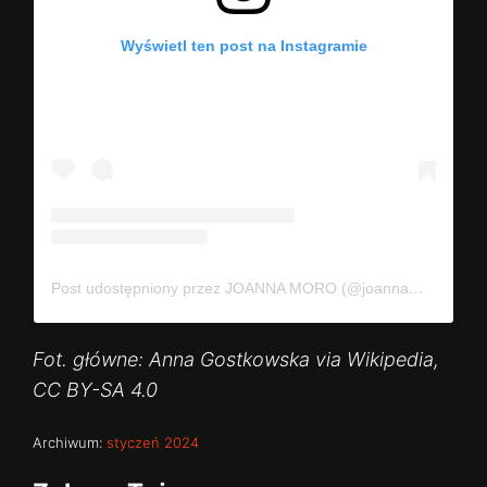
Wyświetl ten post na Instagramie
Post udostępniony przez JOANNA MORO (@joannamoro.official)
Fot. główne: Anna Gostkowska via Wikipedia,
CC BY-SA 4.0
Archiwum:
styczeń 2024