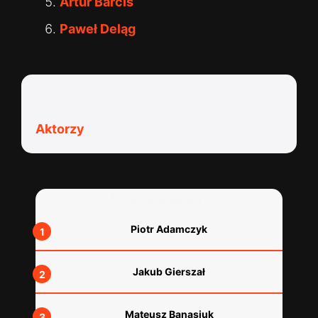
Artur Barciś
Paweł Deląg
Kategorie:
Aktorzy
Polecane wpisy:
Piotr Adamczyk
Jakub Gierszał
Mateusz Banasiuk